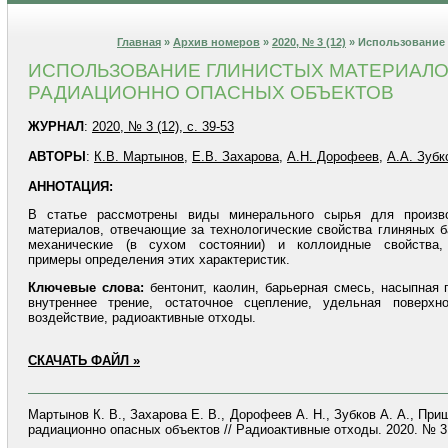
Главная
»
Архив номеров
»
2020, № 3 (12)
» Использование 
ИСПОЛЬЗОВАНИЕ ГЛИНИСТЫХ МАТЕРИАЛО
РАДИАЦИОННО ОПАСНЫХ ОБЪЕКТОВ
ЖУРНАЛ
:
2020, № 3 (12), с. 39-53
АВТОРЫ
:
К.В. Мартынов
,
Е.В. Захарова
,
А.Н. Дорофеев
,
А.А. Зубк
АННОТАЦИЯ:
В статье рассмотрены виды минерального сырья для произво
материалов, отвечающие за технологические свойства глиняных б
механические (в сухом состоянии) и коллоидные свойства
примеры определения этих характеристик.
Ключевые слова:
бентонит, каолин, барьерная смесь, насыпная 
внутреннее трение, остаточное сцепление, удельная поверхно
воздействие, радиоактивные отходы.
СКАЧАТЬ ФАЙЛ »
Мартынов К. В., Захарова Е. В., Дорофеев А. Н., Зубков А. А., П
радиационно опасных объектов // Радиоактивные отходы. 2020. № 3 (1