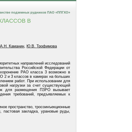
транстве подземных рудников ПАО «ППГХО»
КЛАССОВ В
А.Н. Каманин
,
Ю.В. Трофимова
иоритетных направлений исследований
вительства Российской Федерации от
ахоронение РАО класса 3 возможно в
 2 и 3 классов в камерах на больших
влением работ. При использовании для
овой нагрузки за счет существующей
оток для размещения ПЗРО вызывает
дения требований, предъявляемых к
мное пространство, тросоинъекционные
 пастовая закладка, урановые руды,