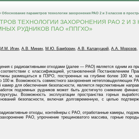
» Обоснование параметров технологии захоронения РАО 2 и 3 классов в прос
РОВ ТЕХНОЛОГИИ ЗАХОРОНЕНИЯ РАО 2 И 3 
НЫХ РУДНИКОВ ПАО «ППГХО»
,
И.М. Игин
,
А.В. Минин
,
М.Ю. Бамборин
,
А.В. Калакуцкий
,
А.А. Морозов
,
ения с радиоактивными отходами (далее — РАО) является одним из пр
 соответствии с классификацией, установленной Постановлением Пра
лжны размещаться в ПЗРО, построенных на глубине более 100 м, з
о 100 м. Возможность совместного захоронения нетепловыделяющих РАО
й камер для обеспечения безопасности, является перспективным напра
боток подземных рудников может быть достигнуто снижение финанс
труктуры. Возможность эксплуатации пространства горных выраб
снований безопасности, включая долговременную, с целью подтверж
радиоактивные отходы, контейнеры с РАО, отработанные камеры, подзе
ахоронение РАО, упрочнение трещиноватого массива, горные породы,