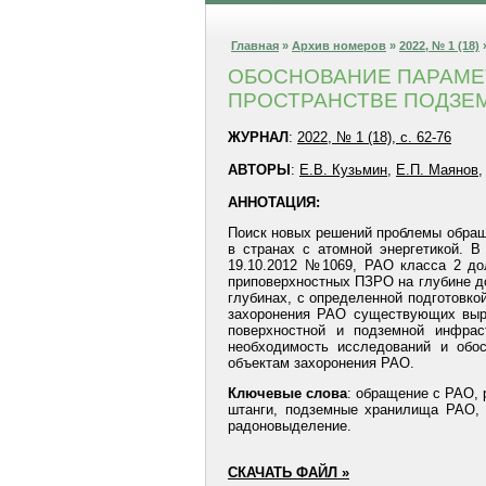
Главная
»
Архив номеров
»
2022, № 1 (18)
ОБОСНОВАНИЕ ПАРАМЕТ
ПРОСТРАНСТВЕ ПОДЗЕМ
ЖУРНАЛ
:
2022, № 1 (18), с. 62-76
АВТОРЫ
:
Е.В. Кузьмин
,
Е.П. Маянов
АННОТАЦИЯ:
Поиск новых решений проблемы обращ
в странах с атомной энергетикой. В
19.10.2012 №1069, РАО класса 2 до
приповерхностных ПЗРО на глубине д
глубинах, с определенной подготовко
захоронения РАО существующих выра
поверхностной и подземной инфрас
необходимость исследований и обо
объектам захоронения РАО.
Ключевые слова
: обращение с РАО, 
штанги, подземные хранилища РАО, з
радоновыделение.
СКАЧАТЬ ФАЙЛ »