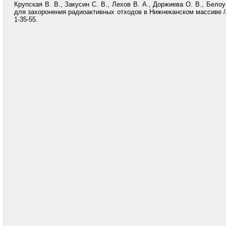
Крупская В. В., Закусин С. В., Лехов В. А., Доржиева О. В., Бел
для захоронения радиоактивных отходов в Нижнеканском массиве // 
1-35-55.