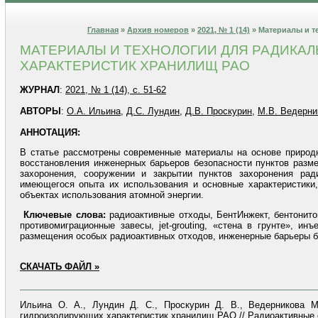
Главная
»
Архив номеров
»
2021, № 1 (14)
» Материалы и т
МАТЕРИАЛЫ И ТЕХНОЛОГИИ ДЛЯ РАДИКА
ХАРАКТЕРИСТИК ХРАНИЛИЩ РАО
ЖУРНАЛ
:
2021, № 1 (14), с. 51-62
АВТОРЫ
:
О.А. Ильина
,
Д.С. Лундин
,
Д.В. Проскурин
,
М.В. Ведерни
АННОТАЦИЯ:
В статье рассмотрены современные материалы на основе природн
восстановления инженерных барьеров безопасности пунктов разм
захоронения, сооружении и закрытии пунктов захоронения рад
имеющегося опыта их использования и основные характеристики
объектах использования атомной энергии.
Ключевые слова:
радиоактивные отходы, БентИнжект, бентонито
противомиграционные завесы, jet-grouting, «стена в грунте», ин
размещения особых радиоактивных отходов, инженерные барьеры б
СКАЧАТЬ ФАЙЛ »
Ильина О. А., Лундин Д. С., Проскурин Д. В., Ведерникова 
гидроизолирующих характеристик хранилищ РАО // Радиоактивные отх