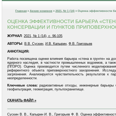
Главная
»
Архив номеров
»
2021, № 1 (14)
» Оценка эффективности бар
ОЦЕНКА ЭФФЕКТИВНОСТИ БАРЬЕРА «СТЕН
КОНСЕРВАЦИИ И ПУНКТОВ ПРИПОВЕРХНО
ЖУРНАЛ
:
2021, № 1 (14), с. 96-105
АВТОРЫ
:
В.В. Сускин
,
И.В. Капырин
,
Ф.В. Григорьев
АННОТАЦИЯ:
Работа посвящена оценке влияния барьера «стена в грунте» на до
ядерного наследия, в частности промышленных водоемов, а такж
(ППЗРО). Оценка производится путем численного моделировани
референтного объекта приповерхностного захоронения. Иссле
загрязнения. Анализируется чувствительность результатов к п
неопределенности.
Ключевые слова:
радиоактивные отходы, инженерные барьеры б
геофильтрация, геомиграция, пульпохранилище.
СКАЧАТЬ ФАЙЛ »
Сускин В. В., Капырин И. В., Григорьев Ф. В. Оценка эффективнос