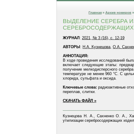
Главная
»
Архив номеров
ВЫДЕЛЕНИЕ СЕРЕБРА И
СЕРЕБРОСОДЕРЖАЩИХ
ЖУРНАЛ
:
2021, № 3 (16), с. 12-19
АВТОРЫ
:
Н.А. Кузнецова
,
О.А. Сахне
АННОТАЦИЯ:
В ходе проведения исследований была
включает следующие этапы: предвари
получение мелкодисперсного серебра
температуре не менее 960 °С. С цель
хлорида, сульфата и оксида.
Ключевые слова:
радиоактивные отхо
переплав, слитки.
СКАЧАТЬ ФАЙЛ »
Кузнецова Н. А., Сахненко О. А., Х
утилизации серебросодержащих изделий