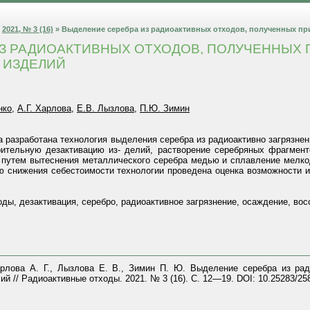
»
2021, № 3 (16)
» Выделение серебра из радиоактивных отходов, полученных пр
З РАДИОАКТИВНЫХ ОТХОДОВ, ПОЛУЧЕННЫХ 
 ИЗДЕЛИЙ
нко
,
А.Г. Харлова
,
Е.В. Лызлова
,
П.Ю. Зимин
 разработана технология выделения серебра из радиоактивно загрязн
тельную дезактивацию из- делий, растворение серебряных фрагменто
 путем вытеснения металлического серебра медью и сплавление мелк
ю снижения себестоимости технологии проведена оценка возможности и
ды, дезактивация, серебро, радиоактивное загрязнение, осаждение, вос
арлова А. Г., Лызлова Е. В., Зимин П. Ю. Выделение серебра из ра
 // Радиоактивные отходы. 2021. № 3 (16). С. 12—19. DOI: 10.25283/258