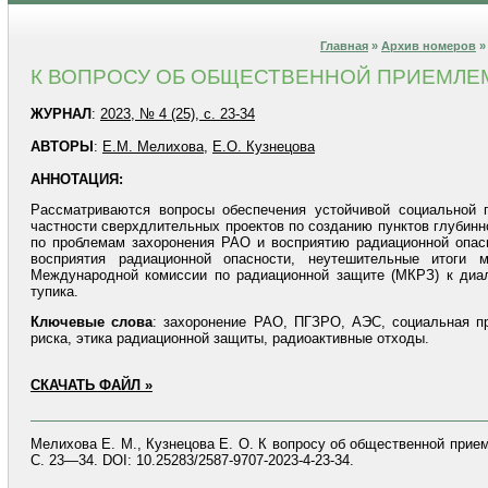
Главная
»
Архив номеров
К ВОПРОСУ ОБ ОБЩЕСТВЕННОЙ ПРИЕМЛЕ
ЖУРНАЛ
:
2023, № 4 (25), с. 23-34
АВТОРЫ
:
Е.М. Мелихова
,
Е.О. Кузнецова
АННОТАЦИЯ:
Рассматриваются вопросы обеспечения устойчивой социальной п
частности сверхдлительных проектов по созданию пунктов глубин
по проблемам захоронения РАО и восприятию радиационной опас
восприятия радиационной опасности, неутешительные итоги
Международной комиссии по радиационной защите (МКРЗ) к диал
тупика.
Ключевые
слова
: захоронение РАО, ПГЗРО, АЭС, социальная пр
риска, этика радиационной защиты, радиоактивные отходы.
СКАЧАТЬ ФАЙЛ »
Мелихова Е. М., Кузнецова Е. О. К вопросу об общественной прием
С. 23—34. DOI: 10.25283/2587-9707-2023-4-23-34.