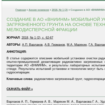
Главная
»
Архив номеров
»
2018, № 1 (2)
» Создание в АО «ВНИИНМ» 
СОЗДАНИЕ В АО «ВНИИНМ» МОБИЛЬНОЙ 
ЗАГРЯЗНЕННОГО ГРУНТА НА ОСНОВЕ ТЕ
МЕЛКОДИСПЕРСНОЙ ФРАКЦИИ
ЖУРНАЛ
:
2018, № 1 (2), с. 62-67
АВТОРЫ
:
А.П. Варлаков
,
А.В. Германов
,
М.А. Маряхин
,
Г.А. Варла
АННОТАЦИЯ:
В статье содержится описание мобильной установки очистки ради
опытно-промышленной дезактивации радиоактивно загрязненных г
территории АО «ВНИИНМ», и результаты лабораторных испытани
стенде. Результаты испытаний установки и технологии могут быт
гидросепарации.
Ключевые
слова
: радиоактивно загрязненный грунт, гидросепарац
СКАЧАТЬ ФАЙЛ »
Варлаков А. П., Германов А. В., Маряхин М. А., Варлакова Г. А.,