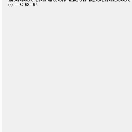
загрязненного грунта на основе технологии водно-гравитационно
(2). — С. 62—67.