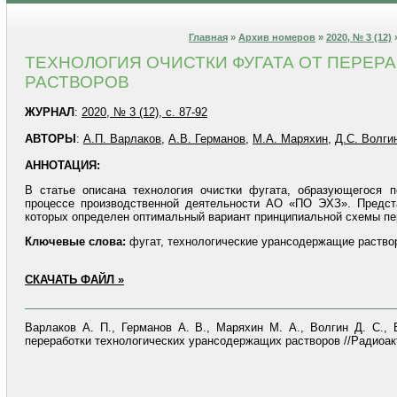
Главная
»
Архив номеров
»
2020, № 3 (12)
ТЕХНОЛОГИЯ ОЧИСТКИ ФУГАТА ОТ ПЕРЕ
РАСТВОРОВ
ЖУРНАЛ
:
2020, № 3 (12), с. 87-92
АВТОРЫ
:
А.П. Варлаков
,
А.В. Германов
,
М.А. Маряхин
,
Д.С. Волги
АННОТАЦИЯ:
В статье описана технология очистки фугата, образующегося п
процессе производственной деятельности АО «ПО ЭХЗ». Предста
которых определен оптимальный вариант принципиальной схемы пе
Ключевые слова:
фугат, технологические урансодержащие раствор
СКАЧАТЬ ФАЙЛ »
Варлаков А. П., Германов А. В., Маряхин М. А., Волгин Д. С., 
переработки технологических урансодержащих растворов //Радиоакти