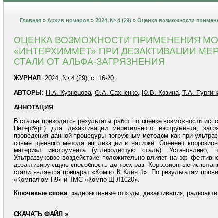
Главная
»
Архив номеров
»
2024, № 4 (29)
» Оценка возможности примен
ОЦЕНКА ВОЗМОЖНОСТИ ПРИМЕНЕНИЯ МО
«ИНТЕРХИММЕТ» ПРИ ДЕЗАКТИВАЦИИ МЕР
СТАЛИ ОТ АЛЬФА-ЗАГРЯЗНЕНИЯ
ЖУРНАЛ
:
2024, № 4 (29), с. 16-20
АВТОРЫ
:
Н.А. Кузнецова
,
О.А. Сахненко
,
Ю.В. Козина
,
Т.А. Пургин
АННОТАЦИЯ:
В статье приводятся результаты работ по оценке возможности ис
Петербург) для дезактивации мерительного инструмента, заг
проведения данной процедуры погружным методом как при ультразв
совме щенного метода аппликации и натирки. Оценено коррозион
материал инструмента (углеродистую сталь). Установлено,
Ультразвуковое воздействие положительно влияет на эф фективн
дезактивирующую способность до трех раз. Коррозионные испытани
стали является препарат «Компо К Клин 1». По результатам про
«Компалюм Н9» и ТМС «Компо Щ Л1020».
Ключевые
слова
: радиоактивные отходы, дезактивация, радиоакти
СКАЧАТЬ ФАЙЛ »