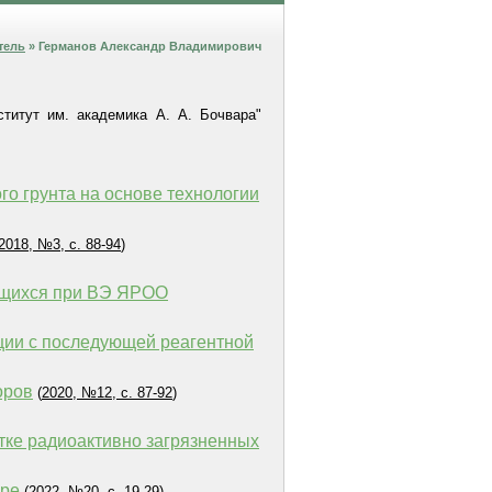
тель
» Германов Александр Владимирович
ститут им. академика А. А. Бочвара"
о грунта на основе технологии
2018, №3, с. 88-94
)
ующихся при ВЭ ЯРОО
ации с последующей реагентной
оров
(
2020, №12, с. 87-92
)
тке радиоактивно загрязненных
ере
(
2022, №20, с. 19-29
)