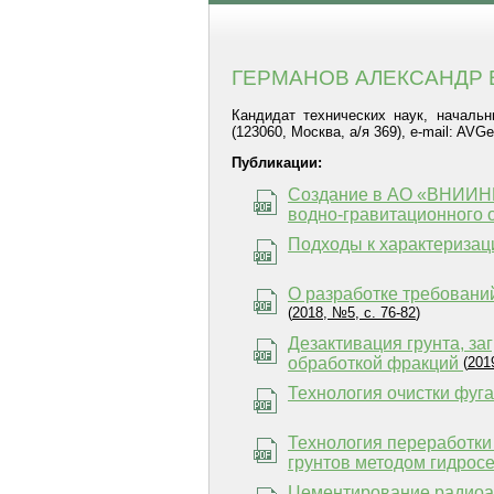
ГЕРМАНОВ АЛЕКСАНДР
Кандидат технических наук, начальн
(123060, Москва, а/я 369), e-mail: AV
Публикации:
Создание в АО «ВНИИНМ»
водно-гравитационного 
Подходы к характеризац
О разработке требовани
(
2018, №5, с. 76-82
)
Дезактивация грунта, з
обработкой фракций
(
201
Технология очистки фуг
Технология переработки
грунтов методом гидрос
Цементирование радиоак