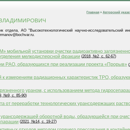
Главная
»
Авторский указа
 ВЛАДИМИРОВИЧ
ик отдела, АО "Высокотехнологический научно-исследовательский ин
Germanov@bochvar.ru.
 мобильной установки очистки радиоактивно загрязненног
отделения мелкодисперсной фракции
(
2018, №2, с. 62-67
)
ии РАО, образующихся при реализации проекта «Прорыв»
(
й к измерениям радиационных характеристик ТРО, образ
агрязненного ураном, с использованием метода гидросепар
9, №9, с. 85-90
)
ата от переработки технологических урансодержащих раств
 урансодержащей оборотной воды, образующейся при очис
епарации
(
2021, №14, с. 19-27
)
тивных отходов методом горячего прессования в контейн