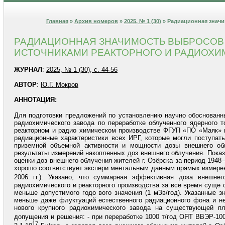
Главная
»
Архив номеров
»
2025, № 1 (30)
» Радиационная значи
РАДИАЦИОННАЯ ЗНАЧИМОСТЬ ВЫБРОСОВ 
ИСТОЧНИКАМИ РЕАКТОРНОГО И РАДИОХИМ
ЖУРНАЛ
:
2025, № 1 (30), с. 44-56
АВТОР
:
Ю.Г. Мокров
АННОТАЦИЯ:
Для подготовки предложений по установлению научно обоснованны
радиохимического завода по переработке облученного ядерного 
реакторном и радио химическом производстве ФГУП «ПО «Маяк» и
радиационные характеристики всех ИРГ, которые могли поступат
приземной объемной активности и мощности дозы внешнего об
результаты измерений накопленных доз внешнего облучения. Показ
оценки доз внешнего облучения жителей г. Озёрска за период 1948
хорошо соответствует экспери ментальным данным прямых измерен
2006 гг.). Указано, что суммарная эффективная доза внешне
радиохимического и реакторного производства за все время суще с
меньше допустимого годо вого значения (1 мЗв/год). Указанные 
меньше даже флуктуаций естественного радиационного фона и не
нового крупного радиохимического завода на существующей 
допущения и решения: - при переработке 1000 т/год ОЯТ ВВЭР-10
17