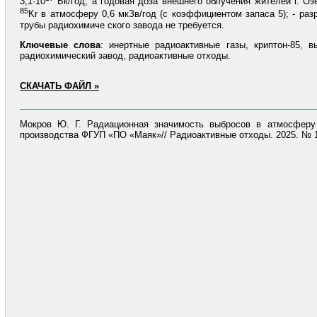
3,1·10
Бк/год, а годовая доза внешнего облучения жителей г. Оз
85
Kr в атмосферу 0,6 мкЗв/год (с коэффициентом запаса 5); - ра
трубы радиохимиче ского завода не требуется.
Ключевые
слова
: инертные радиоактивные газы, криптон-85, 
радиохимический завод, радиоактивные отходы.
СКАЧАТЬ ФАЙЛ »
Мокров Ю. Г. Радиационная значимость выбросов в атмосферу 
производства ФГУП «ПО «Маяк»// Радиоактивные отходы. 2025. № 1 (