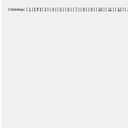
страницы: [
1
]
[ 2 ]
[
3
] [
4
] [
5
] [
6
] [
7
] [
8
] [
9
] [
10
] [
11
] [
12
] [