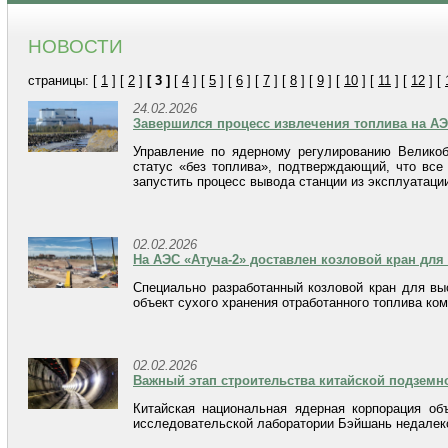
НОВОСТИ
страницы: [
1
] [
2
]
[ 3 ]
[
4
] [
5
] [
6
] [
7
] [
8
] [
9
] [
10
] [
11
] [
12
] [
24.02.2026
Завершился процесс извлечения топлива на АЭ
Управление по ядерному регулированию Великоб
статус «без топлива», подтверждающий, что все
запустить процесс вывода станции из эксплуатаци
02.02.2026
На АЭС «Атуча-2» доставлен козловой кран для
Специально разработанный козловой кран для вы
объект сухого хранения отработанного топлива ком
02.02.2026
Важный этап строительства китайской подземн
Китайская национальная ядерная корпорация об
исследовательской лаборатории Бэйшань недалеко