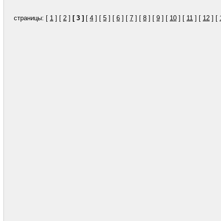
страницы: [
1
] [
2
]
[ 3 ]
[
4
] [
5
] [
6
] [
7
] [
8
] [
9
] [
10
] [
11
] [
12
] [