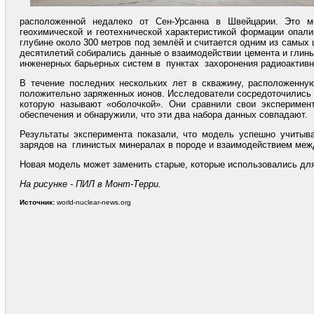
расположенной недалеко от Сен-Урсанна в Швейцарии. Это ме
геохимической и геотехнической характеристикой формации опали
глубине около 300 метров под землёй и считается одним из самых
десятилетий собирались данные о взаимодействии цемента и глин
инженерных барьерных систем в пунктах захоронения радиоактивн
В течение последних нескольких лет в скважину, расположенную
положительно заряженных ионов. Исследователи сосредоточились 
которую называют «оболочкой». Они сравнили свои эксперимен
обеспечения и обнаружили, что эти два набора данных совпадают.
Результаты эксперимента показали, что модель успешно учитыв
зарядов на глинистых минералах в породе и взаимодействием меж
Новая модель может заменить старые, которые использовались дл
На рисунке - ПИЛ в Монт-Терри.
Источник:
world-nuclear-news.org