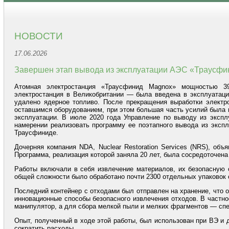
НОВОСТИ
17.06.2026
Завершен этап вывода из эксплуатации АЭС «Траусфи
Атомная электростанция «Траусфинид Magnox» мощностью 3
электростанция в Великобритании — была введена в эксплуатацию
удалено ядерное топливо. После прекращения выработки электр
оставшимся оборудованием, при этом большая часть усилий была н
эксплуатации. В июле 2020 года Управление по выводу из эксплу
намерении реализовать программу ее поэтапного вывода из эксп
Траусфиниде.
Дочерняя компания NDA, Nuclear Restoration Services (NRS), о
Программа, реализация которой заняла 20 лет, была сосредоточена 
Работы включали в себя извлечение материалов, их безопасную 
общей сложности было обработано почти 2300 отдельных упаковок 
Последний контейнер с отходами был отправлен на хранение, что 
инновационные способы безопасного извлечения отходов. В частно
манипулятор, а для сбора мелкой пыли и мелких фрагментов — сп
Опыт, полученный в ходе этой работы, был использован при ВЭ и 
сократить расходы.